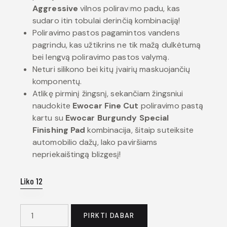
Aggressive
vilnos poliravimo padu, kas
sudaro itin tobulai derinčią kombinaciją!
Poliravimo pastos pagamintos vandens
pagrindu, kas užtikrins ne tik mažą dulkėtumą
bei lengvą poliravimo pastos valymą.
Neturi silikono bei kitų įvairių maskuojančių
komponentų.
Atlikę pirminį žingsnį, sekančiam žingsniui
naudokite
Ewocar Fine Cut
poliravimo pastą
kartu su
Ewocar Burgundy Special
Finishing Pad
kombinacija, šitaip suteiksite
automobilio dažų, lako paviršiams
nepriekaištingą blizgesį!
Liko 12
PIRKTI DABAR