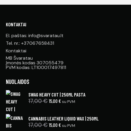
KONTAKTAI
El. paštas: info@svaratau.lt
Tel. nr.: +37067658431
Kontaktai
MB Švaratau
Įmonės kodas 307055479
PVM kodas: LT100017497811
NUOLAIDOS
SWAG HEAVY CUT | 250ML PASTA
17,00
€
15,00
€
su PVM
CANNABIS LEATHER LIQUID WAX | 250ML
17,00
€
15,00
€
su PVM