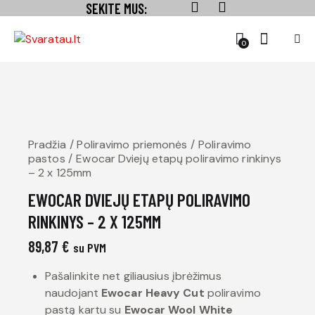
SEKITE MUS:
0
Pradžia
Poliravimo priemonės
Poliravimo
pastos
Ewocar Dviejų etapų poliravimo rinkinys
– 2 x 125mm
EWOCAR DVIEJŲ ETAPŲ POLIRAVIMO
RINKINYS – 2 X 125MM
89,87
€
su PVM
Pašalinkite net giliausius įbrėžimus
naudojant
Ewocar Heavy Cut
poliravimo
pastą kartu su
Ewocar Wool White