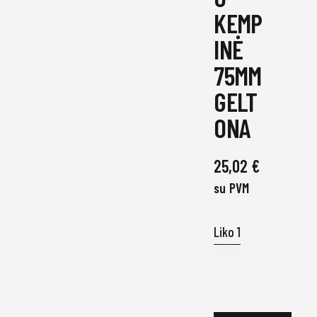
KEMP
INĖ
75MM
GELT
ONA
25,02
€
su PVM
Liko 1