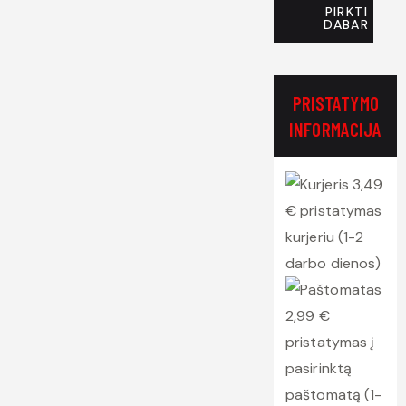
PIRKTI
DABAR
PRISTATYMO
INFORMACIJA
3,49
€ pristatymas
kurjeriu (1-2
darbo dienos)
2,99 €
pristatymas į
pasirinktą
paštomatą (1-