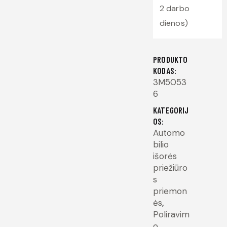
2 darbo
dienos)
PRODUKTO
KODAS:
3M5053
6
KATEGORIJ
OS:
Automo
bilio
išorės
priežiūro
s
priemon
ės
,
Poliravim
o