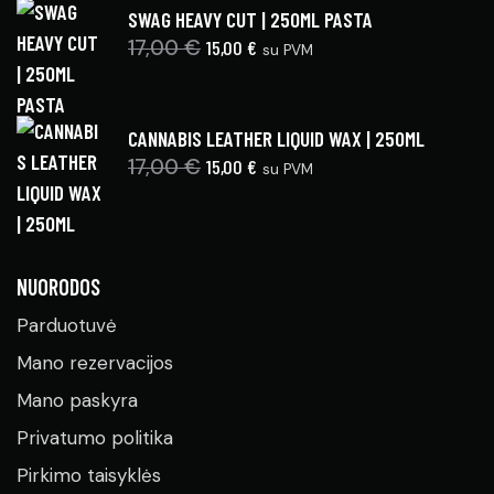
SWAG HEAVY CUT | 250ML PASTA
17,00
€
15,00
€
su PVM
CANNABIS LEATHER LIQUID WAX | 250ML
17,00
€
15,00
€
su PVM
NUORODOS
Parduotuvė
Mano rezervacijos
Mano paskyra
Privatumo politika
Pirkimo taisyklės