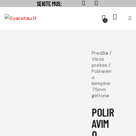
SEKITE MUS:
0
Pradžia
Visos
prekės
Poliravim
o
kempinė
75mm
geltona
POLIR
AVIM
O