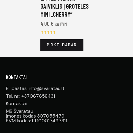
GAIVIKLIS Į GROTELES
MINI „CHERRY”
4,00
€
su PVM
Įvertinim
as:
PIRKTI DABAR
5.00
iš 5
KONTAKTAI
El. paštas: info@svaratau.lt
Tel. nr.: +37067658431
Kontaktai
MB Švaratau
Įmonės kodas 307055479
PVM kodas: LT100017497811