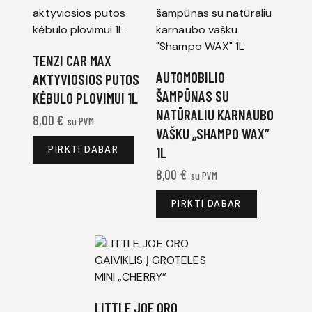
TENZI CAR MAX
AUTOMOBILIO
AKTYVIOSIOS PUTOS
ŠAMPŪNAS SU
KĖBULO PLOVIMUI 1L
NATŪRALIU KARNAUBO
8,00
€
su PVM
VAŠKU „SHAMPO WAX”
PIRKTI DABAR
1L
8,00
€
su PVM
PIRKTI DABAR
LITTLE JOE ORO