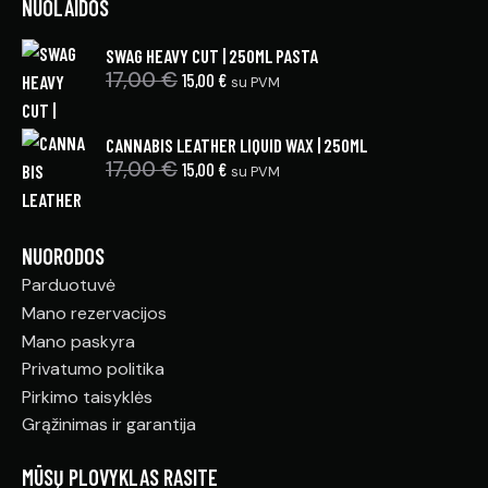
NUOLAIDOS
SWAG HEAVY CUT | 250ML PASTA
17,00
€
15,00
€
su PVM
CANNABIS LEATHER LIQUID WAX | 250ML
17,00
€
15,00
€
su PVM
NUORODOS
Parduotuvė
Mano rezervacijos
Mano paskyra
Privatumo politika
Pirkimo taisyklės
Grąžinimas ir garantija
MŪSŲ PLOVYKLAS RASITE