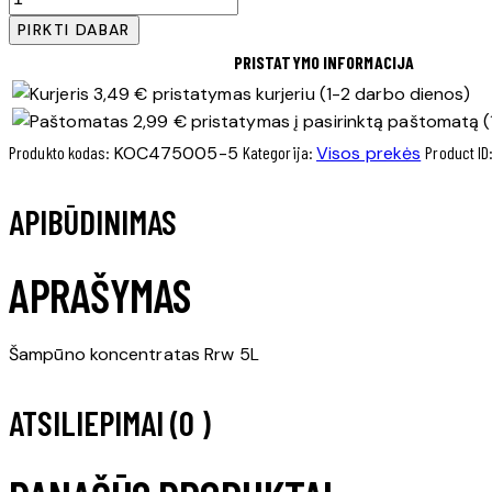
kiekis:
PIRKTI DABAR
Šampūno
PRISTATYMO INFORMACIJA
koncentratas
3,49 € pristatymas kurjeriu (1-2 darbo dienos)
Rrw
2,99 € pristatymas į pasirinktą paštomatą (
5L
Produkto kodas:
KOC475005-5
Kategorija:
Visos prekės
Product ID
APIBŪDINIMAS
APRAŠYMAS
Šampūno koncentratas Rrw 5L
ATSILIEPIMAI (0 )