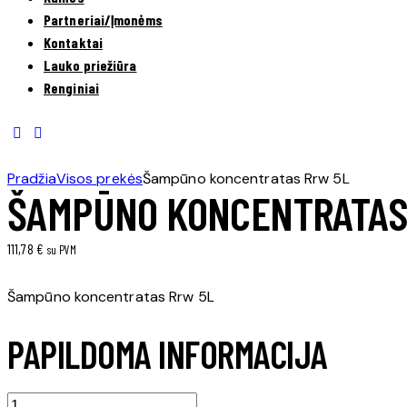
Partneriai/Įmonėms
Kontaktai
Lauko priežiūra
Renginiai
Pradžia
Visos prekės
Šampūno koncentratas Rrw 5L
ŠAMPŪNO KONCENTRATAS
111,78
€
su PVM
Šampūno koncentratas Rrw 5L
PAPILDOMA INFORMACIJA
produkto