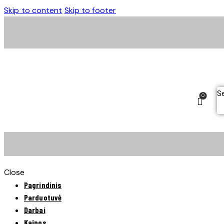
Skip to content
Skip to footer
S
0
Close
Pagrindinis
Parduotuvė
Darbai
Kainos