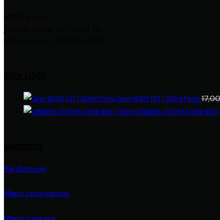
MB Švaratau
Įmonės kodas 307055479
PVM kodas: LT100017497811
NUOLAIDOS
Swag HEAVY CUT | 250ml Pasta
17,0
CANNABIS LEATHER LIQUID WAX |
NUORODOS
Parduotuvė
Mano rezervacijos
Mano paskyra