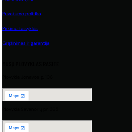
Privatumo politika
Pirkimo taisyklės
Grąžinimas ir garantija
MŪSŲ PLOVYKLAS RASITE
Plovykla Jonavos g. 106
Plovykla Savanorių pr. 365