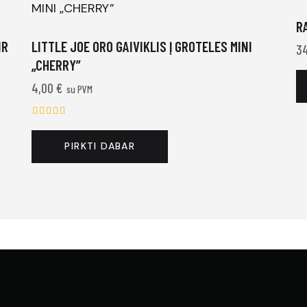
R
IR
LITTLE JOE ORO GAIVIKLIS Į GROTELES MINI
3
„CHERRY”
4,00
€
su PVM
Įvertinimas:
5.00
PIRKTI DABAR
iš 5