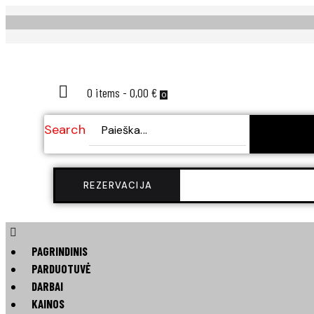
0 items
-
0,00 €
0
Search
SEAR
REZERVACIJA
PAGRINDINIS
PARDUOTUVĖ
DARBAI
KAINOS