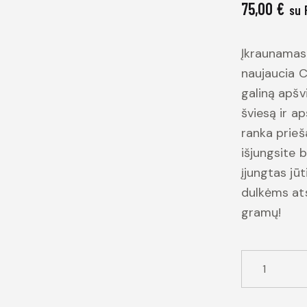
75,00
€
su 
Įkraunamas
naujaucia C
galiną apšv
šviesą ir a
ranka prieš
išjungsite b
įjungtas jūt
dulkėms ats
gramų!
produkto
kiekis:
SCANGRIP