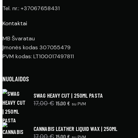
Tel. nr.: +37067658431
Kontaktai
MB Švaratau
Įmonės kodas 307055479
PVM kodas: LT100017497811
NUOLAIDOS
SWAG HEAVY CUT | 250ML PASTA
17,00
€
Original
15,00
€
Current
su PVM
price
price
was:
is:
CANNABIS LEATHER LIQUID WAX | 250ML
17,00 €.
15,00 €.
17,00
€
Original
15,00
€
Current
su PVM