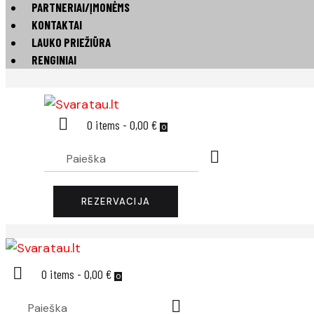
PARTNERIAI/ĮMONĖMS
KONTAKTAI
LAUKO PRIEŽIŪRA
RENGINIAI
0 items
-
0,00 €
0
REZERVACIJA
0 items
-
0,00 €
0