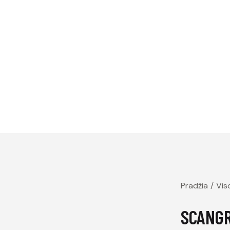
Pradžia
Vis
SCANGRI