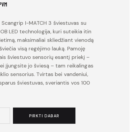
PVM
 Scangrip I-MATCH 3 šviestuvas su
OB LED technologija, kuri suteikia itin
ietimą, maksimaliai skliedžiant vienodą
pšviečia visą regėjimo lauką. Pamoję
ais šviestuvo sensorių esantį priekį –
ei įjungsite jo šviesą – tam reikalingas
iklio sensorius. Tvirtas bei vandeniui,
parus šviestuvas, sveriantis vos 100
PIRKTI DABAR