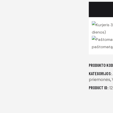
03.5656
I-
MATCH
3
3
dienos)
paštomatą 
PRODUKTO KOD
KATEGORIJOS:
priemonės
,
PRODUCT ID:
12