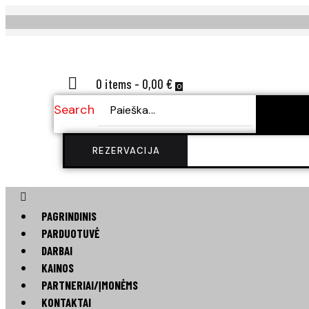
0 items
-
0,00 €
0
Search
SE
REZERVACIJA
PAGRINDINIS
PARDUOTUVĖ
DARBAI
KAINOS
PARTNERIAI/ĮMONĖMS
KONTAKTAI