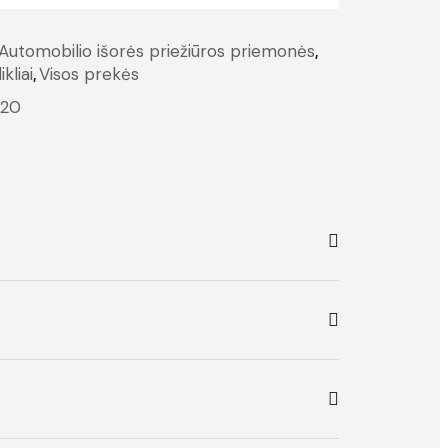
Automobilio išorės priežiūros priemonės
,
kliai
,
Visos prekės
520