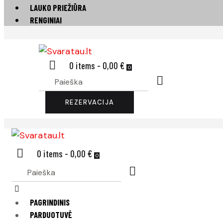
LAUKO PRIEŽIŪRA
RENGINIAI
0 items
-
0,00 €
0
REZERVACIJA
0 items
-
0,00 €
0
PAGRINDINIS
PARDUOTUVĖ