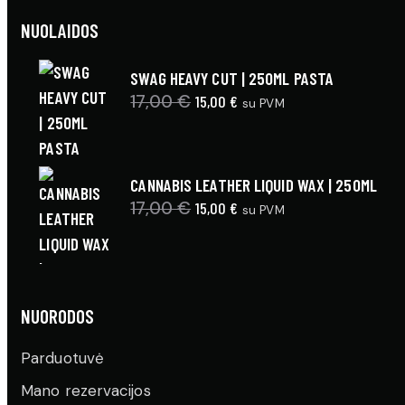
NUOLAIDOS
SWAG HEAVY CUT | 250ML PASTA
17,00
€
Original
15,00
€
Current
su PVM
price
price
was:
is:
17,00 €.
15,00 €.
CANNABIS LEATHER LIQUID WAX | 250ML
17,00
€
Original
15,00
€
Current
su PVM
price
price
was:
is:
17,00 €.
15,00 €.
NUORODOS
Parduotuvė
Mano rezervacijos