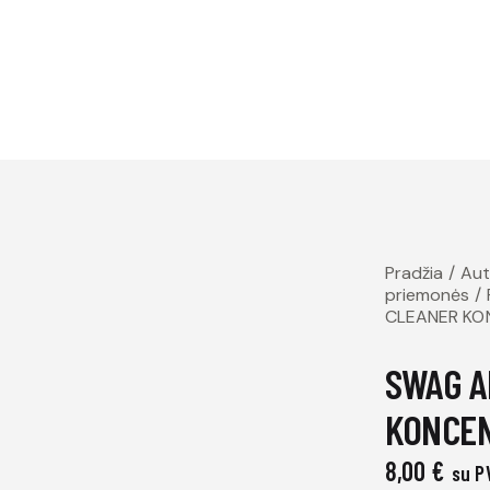
Pradžia
Aut
priemonės
CLEANER KO
SWAG A
KONCEN
8,00
€
su P