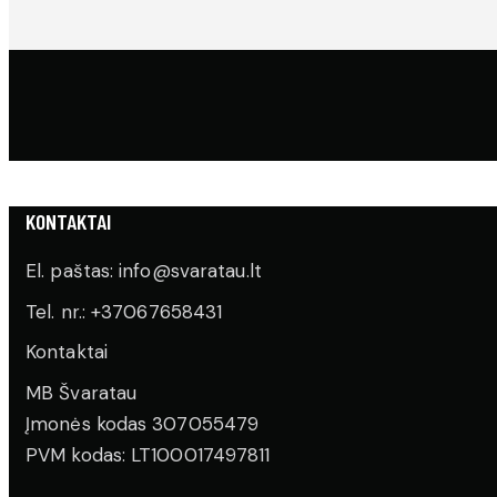
KONTAKTAI
El. paštas: info@svaratau.lt
Tel. nr.: +37067658431
Kontaktai
MB Švaratau
Įmonės kodas 307055479
PVM kodas: LT100017497811