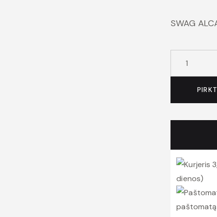
SWAG ALCA
produkto
kiekis:
SWAG
PIRK
ALCALIC
WHEEL
CLEANER
KONCENTR.
500ML
3
dienos)
paštomatą 