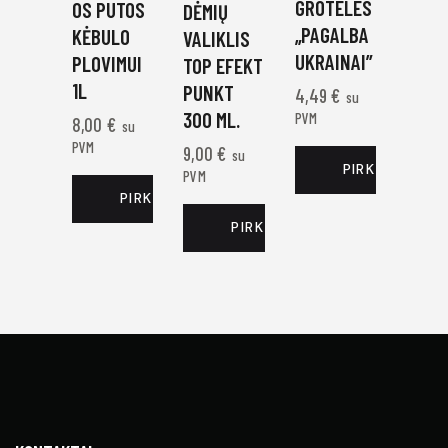
GROTELES
OS PUTOS
DĖMIŲ
„PAGALBA
KĖBULO
VALIKLIS
UKRAINAI”
PLOVIMUI
TOP EFEKT
1L
PUNKT
4,49
€
su
300 ML.
PVM
8,00
€
su
PVM
9,00
€
su
PIRKTI DABAR
PVM
PIRKTI DABAR
PIRKTI DABAR