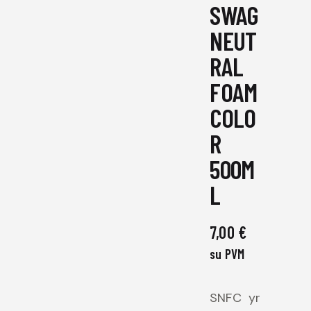
SWAG
NEUT
RAL
FOAM
COLO
R
500M
L
7,00
€
su PVM
SNFC
yr