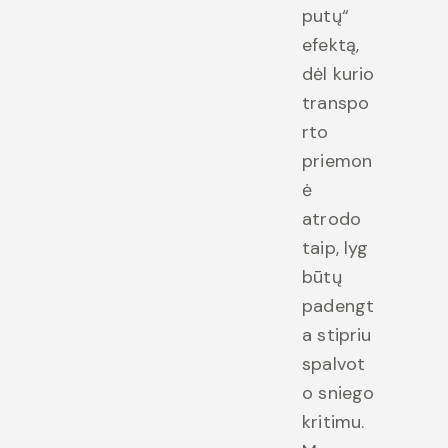
putų“
efektą,
dėl kurio
transpo
rto
priemon
ė
atrodo
taip, lyg
būtų
padengt
a stipriu
spalvot
o sniego
kritimu.