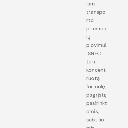
iam
transpo
rto
priemon
ių
plovimui.
SNFC
turi
koncent
ruotą
formulę,
pagrįstą
pasirinkt
omis,
subtilio
mis