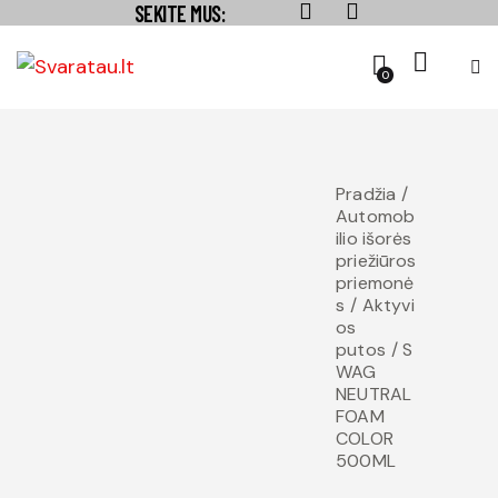
SEKITE MUS:
0
Pradžia
Automob
ilio išorės
priežiūros
priemonė
s
Aktyvi
os
putos
S
WAG
NEUTRAL
FOAM
COLOR
500ML