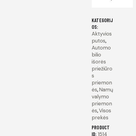
KATEGORIJ
OS:
Aktyvios
putos
,
Automo
bilio
išorės
priežiūro
s
priemon
ės
,
Namų
valymo
priemon
ės
,
Visos
prekės
PRODUCT
ID:
1514