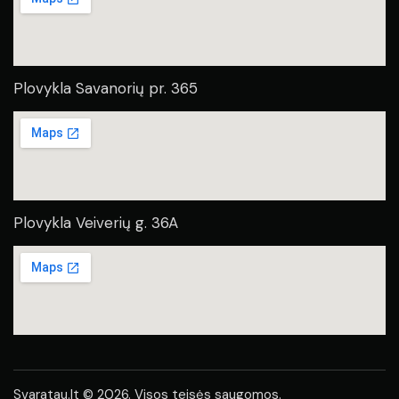
Plovykla Savanorių pr. 365
Plovykla Veiverių g. 36A
Svaratau.lt © 2026. Visos teisės saugomos.