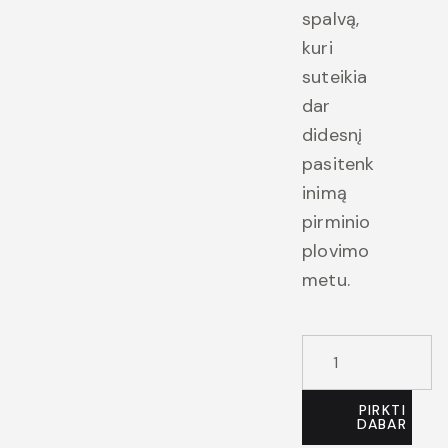
spalvą,
kuri
suteikia
dar
didesnį
pasitenk
inimą
pirminio
plovimo
metu.
PIRKTI
DABAR