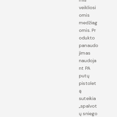
veikliosi
omis
medžiag
omis. Pr
odukto
panaudo
jimas
naudoja
nt PA
putų
pistolet
ą
suteikia
„spalvot
ų sniego