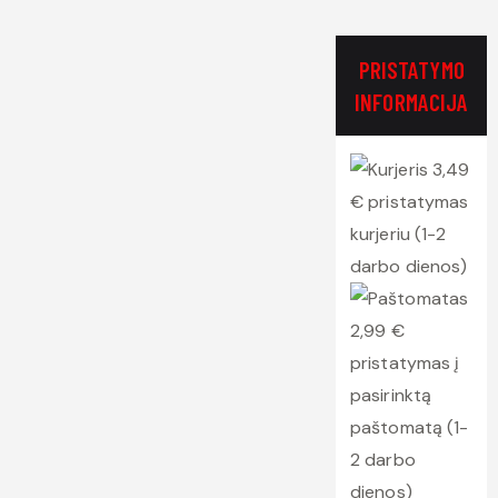
PRISTATYMO
INFORMACIJA
3,49
€ pristatymas
kurjeriu (1-2
darbo dienos)
2,99 €
pristatymas į
pasirinktą
paštomatą (1-
2 darbo
dienos)