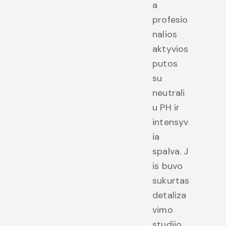
a
profesio
nalios
aktyvios
putos
su
neutrali
u PH ir
intensyv
ia
spalva. J
is buvo
sukurtas
detaliza
vimo
studijo