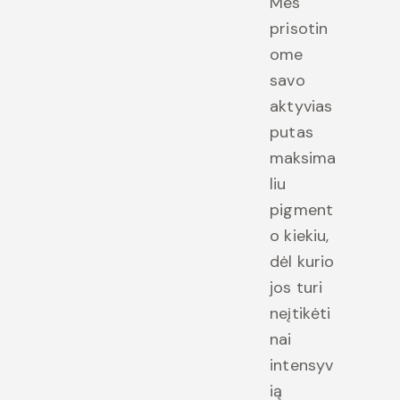
Mes
prisotin
ome
savo
aktyvias
putas
maksima
liu
pigment
o kiekiu,
dėl kurio
jos turi
neįtikėti
nai
intensyv
ią