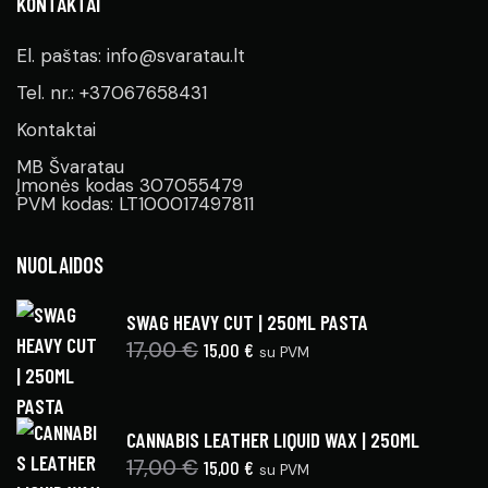
KONTAKTAI
El. paštas: info@svaratau.lt
Tel. nr.: +37067658431
Kontaktai
MB Švaratau
Įmonės kodas 307055479
PVM kodas: LT100017497811
NUOLAIDOS
SWAG HEAVY CUT | 250ML PASTA
17,00
€
15,00
€
su PVM
CANNABIS LEATHER LIQUID WAX | 250ML
17,00
€
15,00
€
su PVM