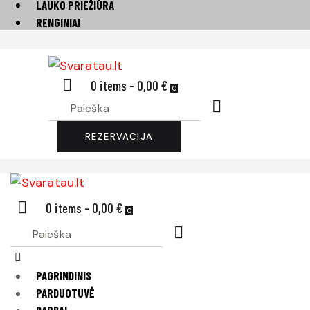
LAUKO PRIEŽIŪRA
RENGINIAI
0 items
-
0,00 €
0
REZERVACIJA
0 items
-
0,00 €
0
PAGRINDINIS
PARDUOTUVĖ