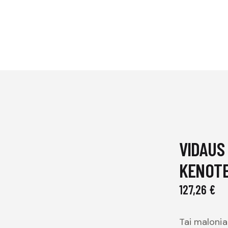
VIDAUS 
KENOT
127,26
€
Tai maloniai