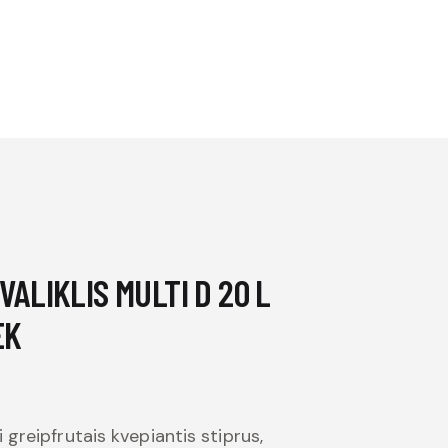
VALIKLIS MULTI D 20 L
EK
 greipfrutais kvepiantis stiprus,