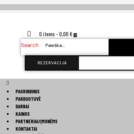
0 items
-
0,00 €
0
Search
SEA
REZERVACIJA
PAGRINDINIS
PARDUOTUVĖ
DARBAI
KAINOS
PARTNERIAI/ĮMONĖMS
KONTAKTAI