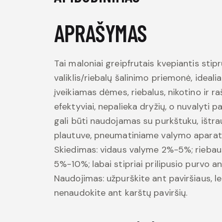
APRAŠYMAS
Tai maloniai greipfrutais kvepiantis stip
valiklis/riebalų šalinimo priemonė, idealiai
įveikiamas dėmes, riebalus, nikotino ir ra
efektyviai, nepalieka dryžių, o nuvalyti p
gali būti naudojamas su purkštuku, ištr
plautuve, pneumatiniame valymo aparate 
Skiedimas: vidaus valyme 2%-5%; riebaus
5%-10%; labai stipriai prilipusio purvo a
Naudojimas: užpurškite ant paviršiaus, lei
nenaudokite ant karštų paviršių.