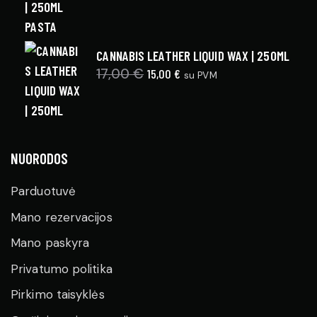
price
price
was:
is:
17,00 €.
15,00 €.
CANNABIS LEATHER LIQUID WAX | 250ML
17,00
€
Original
15,00
€
Current
su PVM
price
price
was:
is:
17,00 €.
15,00 €.
NUORODOS
Parduotuvė
Mano rezervacijos
Mano paskyra
Privatumo politika
Pirkimo taisyklės