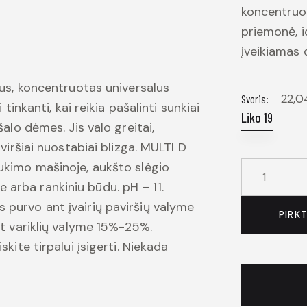
koncentruot
priemonė, id
įveikiamas 
rus, koncentruotas universalus
22,
Svoris
 tinkanti, kai reikia pašalinti sunkiai
Liko 19
šalo dėmes. Jis valo greitai,
aviršiai nuostabiai blizga. MULTI D
aukimo mašinoje, aukšto slėgio
produkto
arba rankiniu būdu. pH – 11.
kiekis:
 purvo ant įvairių paviršių valyme
Vidaus
PIRK
nt variklių valyme 15%-25%.
valiklis
skite tirpalui įsigerti. Niekada
Multi
D
20
l