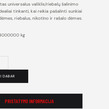
as universalus valiklis/riebalų šalinimo
ealiai tinkanti, kai reikia pašalinti sunkiai
dėmes, riebalus, nikotino ir rašalo dėmes.
04000000 kg
TI DABAR
PRISTATYMO INFORMACIJA