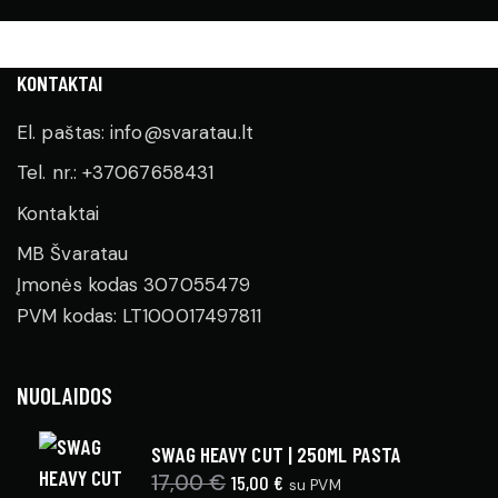
KONTAKTAI
El. paštas: info@svaratau.lt
Tel. nr.: +37067658431
Kontaktai
MB Švaratau
Įmonės kodas 307055479
PVM kodas: LT100017497811
NUOLAIDOS
SWAG HEAVY CUT | 250ML PASTA
17,00
€
Original
15,00
€
Current
su PVM