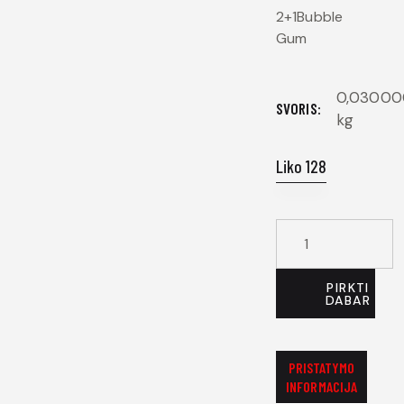
2+1Bubble
Gum
0,0300
SVORIS
kg
Liko 128
PIRKTI
DABAR
PRISTATYMO
INFORMACIJA