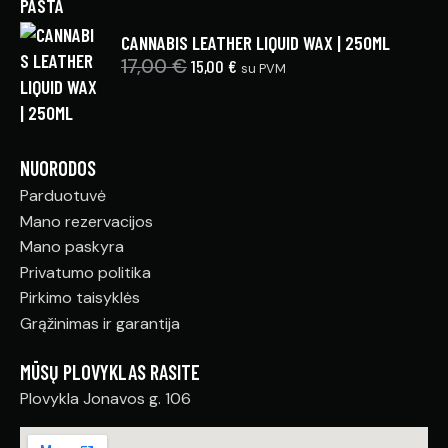
CANNABIS LEATHER LIQUID WAX | 250ML
17,00
€
15,00
€
su PVM
NUORODOS
Parduotuvė
Mano rezervacijos
Mano paskyra
Privatumo politika
Pirkimo taisyklės
Grąžinimas ir garantija
MŪSŲ PLOVYKLAS RASITE
Plovykla Jonavos g. 106