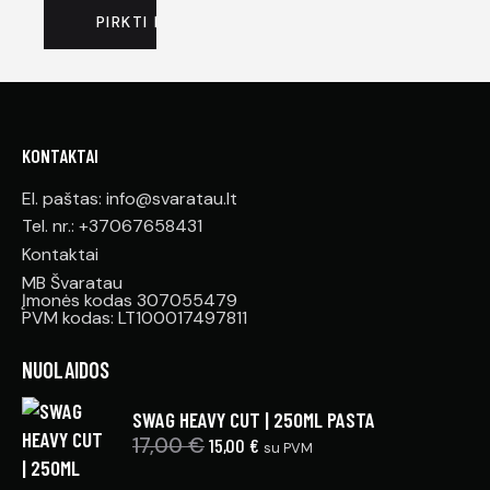
as:
PIRKTI DABAR
5.00
iš 5
KONTAKTAI
El. paštas: info@svaratau.lt
Tel. nr.: +37067658431
Kontaktai
MB Švaratau
Įmonės kodas 307055479
PVM kodas: LT100017497811
NUOLAIDOS
SWAG HEAVY CUT | 250ML PASTA
17,00
€
15,00
€
su PVM