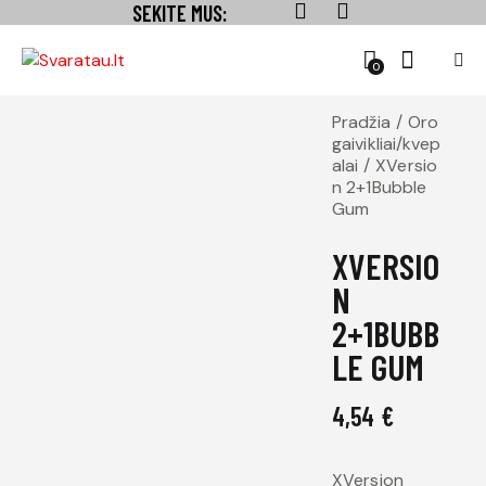
SEKITE MUS:
0
Pradžia
Oro
gaivikliai/kvep
alai
XVersio
n 2+1Bubble
Gum
XVERSIO
N
2+1BUBB
LE GUM
4,54
€
XVersion