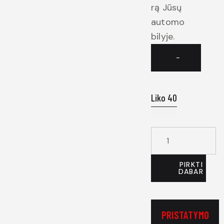
rą Jūsų
automo
bilyje.
−
Liko 40
PIRKTI
DABAR
PRISTATYMO