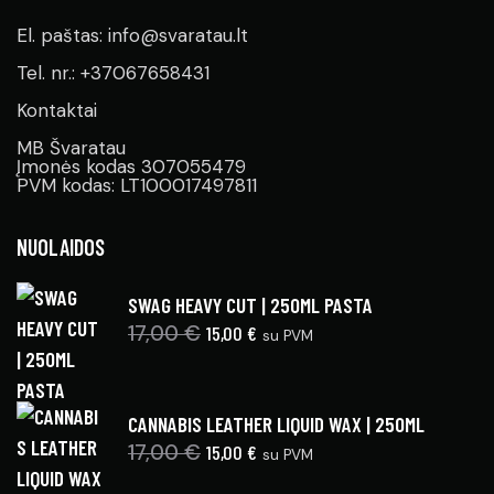
El. paštas: info@svaratau.lt
Tel. nr.: +37067658431
Kontaktai
MB Švaratau
Įmonės kodas 307055479
PVM kodas: LT100017497811
NUOLAIDOS
SWAG HEAVY CUT | 250ML PASTA
17,00
€
15,00
€
su PVM
CANNABIS LEATHER LIQUID WAX | 250ML
17,00
€
15,00
€
su PVM