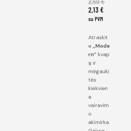
2,50
€
2,13
€
su PVM
Atraskit
e
„Mode
rn“
kvap
ą ir
mėgauki
tės
kiekvien
a
vairavim
o
akimirka.
Gaivus
„