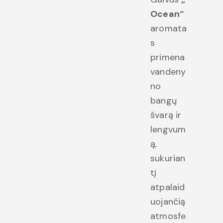
Ocean“
aromata
s
primena
vandeny
no
bangų
švarą ir
lengvum
ą,
sukurian
tį
atpalaid
uojančią
atmosfe