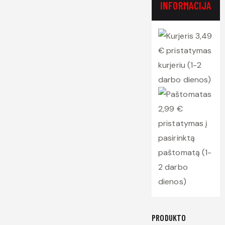
INFORMACIJA
3,49
€ pristatymas
kurjeriu (1-2
darbo dienos)
2,99 €
pristatymas į
pasirinktą
paštomatą (1-
2 darbo
dienos)
PRODUKTO