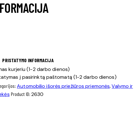
NFORMACIJA
PRISTATYMO INFORMACIJA
as kurjeriu (1-2 darbo dienos)
tatymas į pasirinktą paštomatą (1-2 darbo dienos)
egorijos:
Automobilio išorės priežiūros priemonės
,
Valymo ir
ekės
Product ID:
2630