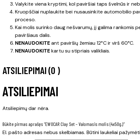
Valykite viena kryptimi, kol paviršiai taps švelnūs ir 
Kruopščiai nuplaukite bei nusausinkite automobilio pa
proceso.
Kai molis surinko daug nešvarumų, jį galima rankomis per
paviršiaus dalis.
NENAUDOKITE
ant paviršių žemiau 12°C ir virš 60°C.
NENAUDOKITE
kartu su stipriais valikliais.
ATSILIEPIMAI (0 )
ATSILIEPIMAI
Atsiliepimų dar nėra.
Būkite pirmas aprašęs “EWOCAR Clay Set – Valomasis molis (4x50g.)”
El. pašto adresas nebus skelbiamas.
Būtini laukeliai pažymėt