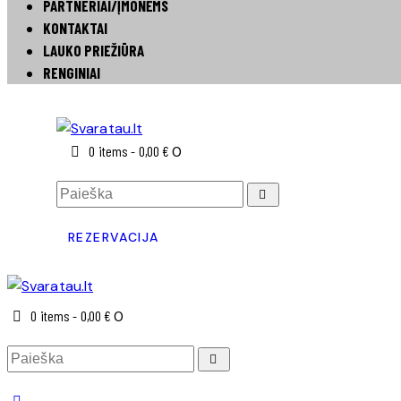
PARTNERIAI/ĮMONĖMS
KONTAKTAI
LAUKO PRIEŽIŪRA
RENGINIAI
0 items
-
0,00 €
0
REZERVACIJA
0 items
-
0,00 €
0