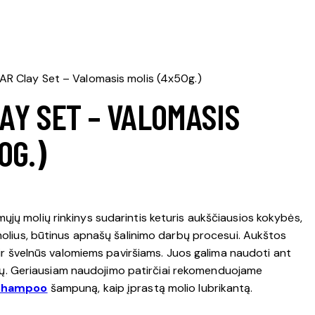
 Clay Set – Valomasis molis (4x50g.)
AY SET – VALOMASIS
0G.)
ųjų molių rinkinys sudarintis keturis aukščiausios kokybės,
olius, būtinus apnašų šalinimo darbų procesui. Aukštos
 ir švelnūs valomiems paviršiams. Juos galima naudoti ant
ršių. Geriausiam naudojimo patirčiai rekomenduojame
 Shampoo
šampuną, kaip įprastą molio lubrikantą.