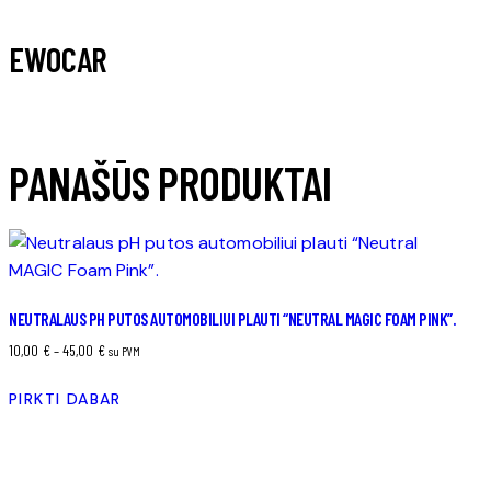
EWOCAR
PANAŠŪS PRODUKTAI
NEUTRALAUS PH PUTOS AUTOMOBILIUI PLAUTI “NEUTRAL MAGIC FOAM PINK”.
Price
10,00
€
–
45,00
€
su PVM
range:
PIRKTI DABAR
10,00 €
This
through
product
45,00 €
has