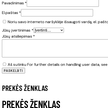
Pavadinimas
*
El.paštas
*
Noriu savo interneto naršyklėje išsaugoti vardą, el. pašto
Jūsų įvertinimas
*
Jūsų atsiliepimas
*
Aš sutinku For further details on handling user data, se
PREKĖS ŽENKLAS
PREKĖS ŽENKLAS