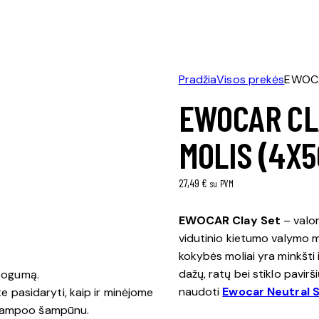
Pradžia
Visos prekės
EWOCAR
EWOCAR CL
MOLIS (4X5
27,49
€
su PVM
EWOCAR Clay Set
– valom
vidutinio kietumo valymo m
kokybės moliai yra minkšti
dažų, ratų bei stiklo pavi
togumą.
naudoti
Ewocar Neutral
e pasidaryti, kaip ir minėjome
hampoo šampūnu.