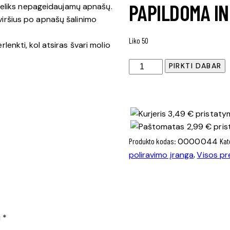
PAPILDOMA I
nebeliks nepageidaujamų apnašų.
viršius po apnašų šalinimo
Liko 50
lenkti, kol atsiras švari molio
produkto
PIRKTI DABAR
kiekis:
EWOCAR
Clay
3,49 € pristatym
Set
2,99 € pris
-
Produkto kodas:
0000044
Kat
Valomasis
molis
poliravimo įranga
,
Visos pr
(4x50g.)
i
*