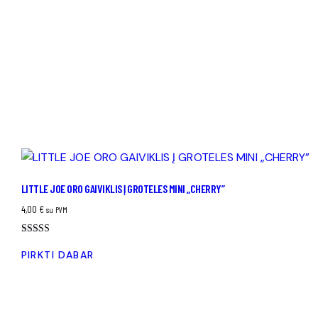
LITTLE JOE ORO GAIVIKLIS Į GROTELES MINI „CHERRY”
4,00
€
su PVM
Įvertinimas:
5.00
PIRKTI DABAR
iš 5