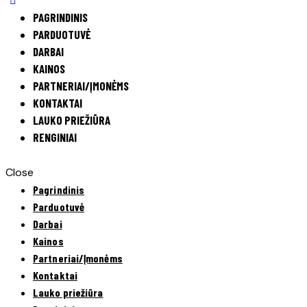
PAGRINDINIS
PARDUOTUVĖ
DARBAI
KAINOS
PARTNERIAI/ĮMONĖMS
KONTAKTAI
LAUKO PRIEŽIŪRA
RENGINIAI
Close
Pagrindinis
Parduotuvė
Darbai
Kainos
Partneriai/Įmonėms
Kontaktai
Lauko priežiūra