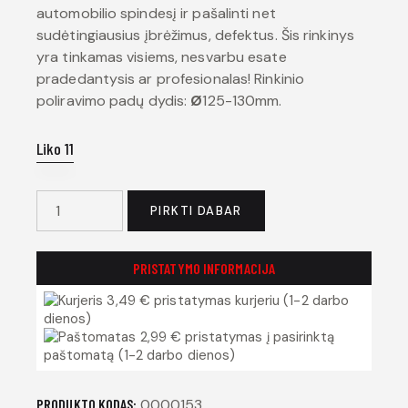
automobilio spindesį ir pašalinti net
sudėtingiausius įbrėžimus, defektus. Šis rinkinys
yra tinkamas visiems, nesvarbu esate
pradedantysis ar profesionalas! Rinkinio
poliravimo padų dydis:
Ø
125-130mm.
Liko 11
PIRKTI DABAR
PRISTATYMO INFORMACIJA
3,49 € pristatymas kurjeriu (1-2 darbo
dienos)
2,99 € pristatymas į pasirinktą
paštomatą (1-2 darbo dienos)
PRODUKTO KODAS:
0000153