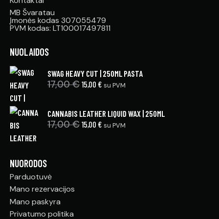
Kontaktai
MB Švaratau
Įmonės kodas 307055479
PVM kodas: LT100017497811
NUOLAIDOS
SWAG HEAVY CUT | 250ML PASTA
17,00
€
15,00
€
su PVM
CANNABIS LEATHER LIQUID WAX | 250ML
17,00
€
15,00
€
su PVM
NUORODOS
Parduotuvė
Mano rezervacijos
Mano paskyra
Privatumo politika