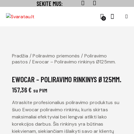
SEKITE MUS:
0
Pradžia
Poliravimo priemonės
Poliravimo
pastos
Ewocar – Poliravimo rinkinys Ø125mm.
EWOCAR – POLIRAVIMO RINKINYS Ø125MM.
157,36
€
su PVM
Atraskite profesionalius poliravimo produktus su
šiuo Ewocar poliravimo rinkiniu, kuris skirtas
maksimaliai efektyviai bei lengvai atlikti lako
korekcijos darbus. Šis rinkinys yra būtinas
kiekvienam, siekiančiam išlaikyti savo ar klientų