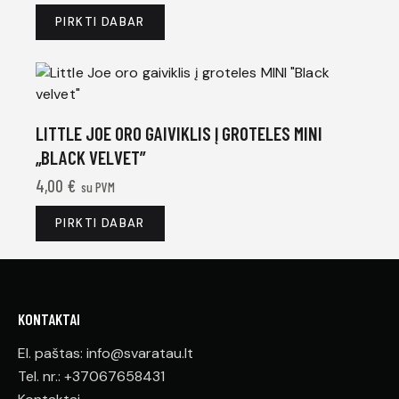
PIRKTI DABAR
LITTLE JOE ORO GAIVIKLIS Į GROTELES MINI
„BLACK VELVET”
4,00
€
su PVM
PIRKTI DABAR
KONTAKTAI
El. paštas: info@svaratau.lt
Tel. nr.: +37067658431