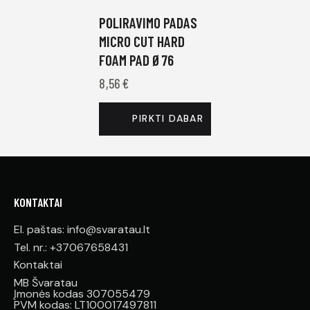
POLIRAVIMO PADAS
MICRO CUT HARD
FOAM PAD Ø76
8,56
€
PIRKTI DABAR
KONTAKTAI
El. paštas: info@svaratau.lt
Tel. nr.: +37067658431
Kontaktai
MB Švaratau
Įmonės kodas 307055479
PVM kodas: LT100017497811