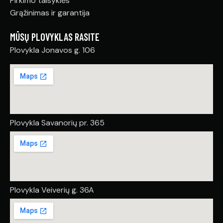
Pirkimo taisyklės
Grąžinimas ir garantija
MŪSŲ PLOVYKLAS RASITE
Plovykla Jonavos g. 106
Plovykla Savanorių pr. 365
Plovykla Veiverių g. 36A