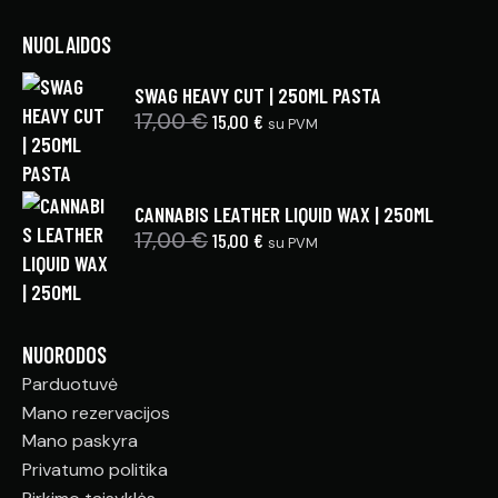
NUOLAIDOS
SWAG HEAVY CUT | 250ML PASTA
17,00
€
15,00
€
su PVM
CANNABIS LEATHER LIQUID WAX | 250ML
17,00
€
15,00
€
su PVM
NUORODOS
Parduotuvė
Mano rezervacijos
Mano paskyra
Privatumo politika