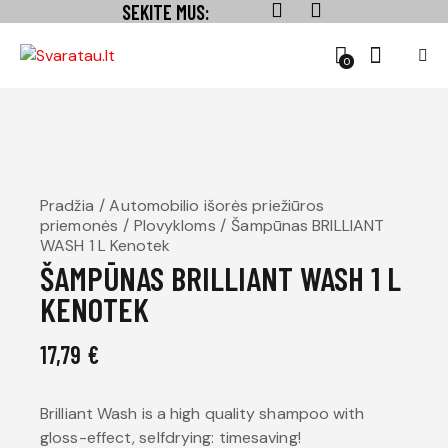
SEKITE MUS:
0
Pradžia
Automobilio išorės priežiūros
priemonės
Plovykloms
Šampūnas BRILLIANT
WASH 1 L Kenotek
ŠAMPŪNAS BRILLIANT WASH 1 L
KENOTEK
17,79
€
Brilliant Wash is a high quality shampoo with
gloss-effect, selfdrying: timesaving!